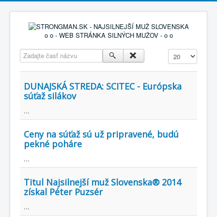
o o - WEB STRÁNKA SILNÝCH MUŽOV - o o
Zadajte časť názvu
Zobr. počet
DUNAJSKÁ STREDA: SCITEC - Európska
súťaž silákov
...
Ceny na súťaž sú už pripravené, budú
pekné poháre
...
Titul Najsilnejší muž Slovenska® 2014
získal Péter Puzsér
...