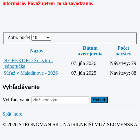
informácie. Považujetem to za zavádzanie.
Zobr. počet
Dátum
Počet
Názov
uverejnenia
návštev
NE REKORD Železku -
07. jún 2026
Návštevy: 79
jednoručka
Súťaž v Maladinove - 2026
07. jún 2025
Návštevy: 88
Vyhľadávanie
Vyhľadávanie
Potvrď
Späť hore
© 2026 STRONGMAN.SK - NAJSILNEJŠÍ MUŽ SLOVENSKA