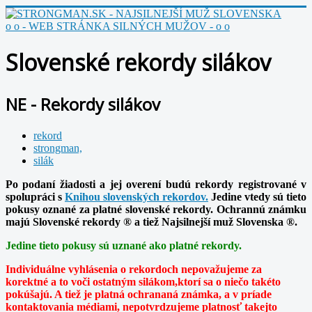
o o - WEB STRÁNKA SILNÝCH MUŽOV - o o
Slovenské rekordy silákov
NE - Rekordy silákov
rekord
strongman,
silák
Po podaní žiadosti a jej overení budú rekordy registrované v
spolupráci s
Knihou slovenských rekordov.
Jedine vtedy sú tieto
pokusy oznané za platné slovenské rekordy. Ochrannú známku
majú Slovenské rekordy ® a tiež Najsilnejší muž Slovenska ®.
Jedine tieto pokusy sú uznané ako platné rekordy.
Individuálne vyhlásenia o rekordoch nepovažujeme za
korektné a to voči ostatným silákom,ktorí sa o niečo takéto
pokúšajú. A tiež je platná ochrananá známka, a v príade
kontaktovania médiami, nepotvrdzujeme platnosť takejto