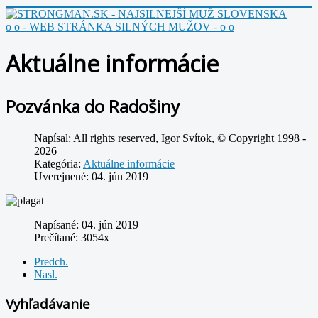
o o - WEB STRÁNKA SILNÝCH MUŽOV - o o
Aktuálne informácie
Pozvánka do Radošiny
Napísal:
All rights reserved, Igor Svítok, © Copyright 1998 -
2026
Kategória:
Aktuálne informácie
Uverejnené: 04. jún 2019
Napísané: 04. jún 2019
Prečítané: 3054x
Predch.
Nasl.
Vyhľadávanie