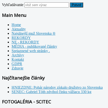
Vyhľadávanie
Potvrď
Main Menu
Home
Aktuality
Najsilnejší muž Slovenska ®
REKORDY
NE - REKORDY
MÉDIA - publikované články
Spriaznené web stránky .
Archívy
Kontakt
GDPR
Zdravie
Najčítanejšie články
HNIEZDNE: Pohár národov získalo družstvo zo Slovenska
SENEC: Gabriel Tóth zdvihol činku vážiacu 330 kg
FOTOGALÉRIA - SCITEC