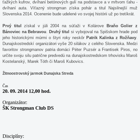
ťažkých kufrov, dvíhaní betónových gulí na podstavce a v mŕtvom ťahu -
dvíhaní auta. Víťazný strongman získa pohár a titul Najsilnejší muž
Slovenska 2014. Ocenenie bude udelené vo svojej histórii už po tretíkrát.
Prvý titul
získal v júli 2004 na súťaži v Kolárove
Braňo Golier z
Bánoviec na Bebravou
.
Druhý titul
si vybojoval na Spišskom hrade pod
jeho historickými múrmi o štyri roky neskôr
Patrik Kalinka z Rožňavy
.
Dunajskostredskí organizátori vyše 20 silákov z celého Slovenska. Medzi
favoritov strongmanov patria domáci Péter Puzsér a Frantisek Piros, no
určite svoju silu patrične predvedú na dunajskostredskom trhovisku Maroš
Kostelanský, Marek Tóth či Maroš Kubovics.
Žitnoostrovský jarmok Dunajska Streda
Čas
20. 09. 2014 12,00 hod.
Organizátor:
ŠK Strongman Club DS
Disciplíny: