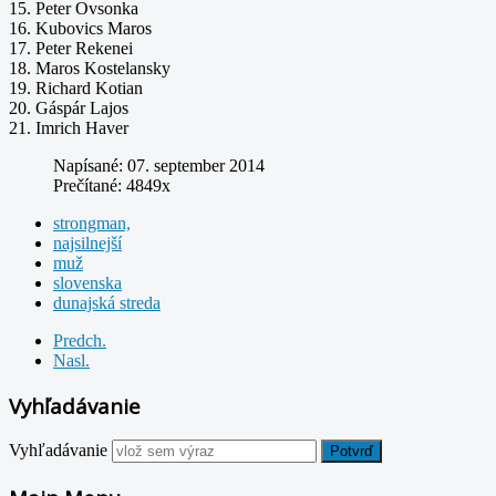
15. Peter Ovsonka
16. Kubovics Maros
17. Peter Rekenei
18. Maros Kostelansky
19. Richard Kotian
20. Gáspár Lajos
21. Imrich Haver
Napísané: 07. september 2014
Prečítané: 4849x
strongman,
najsilnejší
muž
slovenska
dunajská streda
Predch.
Nasl.
Vyhľadávanie
Vyhľadávanie
Potvrď