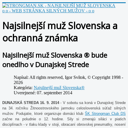
o o - WEB STRÁNKA SILNÝCH MUŽOV - o o
Najsilnejší muž Slovenska a
ochranná známka
Najsilnejší muž Slovenska ® bude
onedlho v Dunajskej Strede
Napísal:
All rights reserved, Igor Svítok, © Copyright 1998 -
2026
Kategória:
Najsilnejší muž Slovenska®
Uverejnené: 07. september 2014
DUNAJSKÁ STREDA 16. 9. 2014
- V sobotu sa koná v Dunajskej Strede
na 34. ročníku Žitnoostrovského jarmoku celoslovenská súťaž silných
mužov. Podujatie, ktoré organizuje domáci klub
ŠK Strongman Club DS
začne na poludnie o 12. hodine. Sily si zmerajú siláci v piatich
disciplínach - v tlaku klady v stoji, obracaní obrovskej pneumatky, nosení