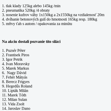
1. tlak klady 125kg alebo 145kg /min
2. pneumatika 520kg /4 obraty
3. nosenie kufrov váhy 1x150kg a 2x1550kg na vzdialenosť 20m
4. dvíhanie betonových gulí do hmotnosti 165kg resp. 180kg
5. mŕtvy ťah s autom / opakovania za minútu
Na akciu dostali pozvanie títo siláci
1. Puzsér Péter
2. Frantisek Piros
3. Igor Petrik
4. Ivan Moravsky
5. Marek Markus
6. Nagy Dávid
7. Fehér Mátyás
8. Berecz Frigyes
9. Hegedűs Roland
10. Lipták Milán
11. Marek Tóth
12. Milan Sulan
13. Vida Zsolt
14. Jaroslav Dano